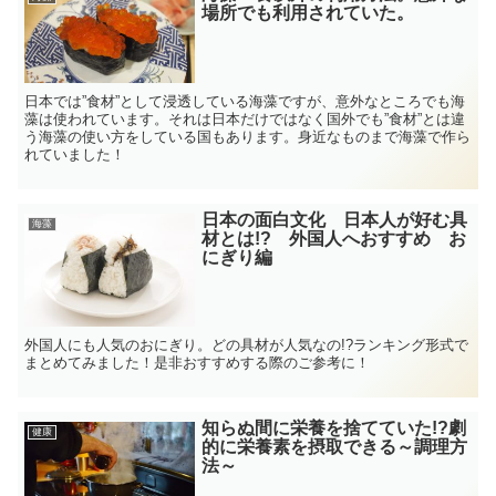
場所でも利用されていた。
日本では”食材”として浸透している海藻ですが、意外なところでも海
藻は使われています。それは日本だけではなく国外でも”食材”とは違
う海藻の使い方をしている国もあります。身近なものまで海藻で作ら
れていました！
日本の面白文化 日本人が好む具
海藻
材とは!? 外国人へおすすめ お
にぎり編
外国人にも人気のおにぎり。どの具材が人気なの!?ランキング形式で
まとめてみました！是非おすすめする際のご参考に！
知らぬ間に栄養を捨てていた!?劇
健康
的に栄養素を摂取できる～調理方
法～