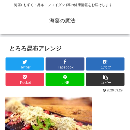
海藻( もずく・昆布・フコイダン )等の健康情報をお届けします！
海藻の魔法！
とろろ昆布アレンジ
Twitter
Facebook
はてブ
Pocket
LINE
コピー
2020.09.29