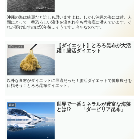
沖縄の海は綺麗だと誰しも思いますよね。しかし沖縄の海には昔、人
間にとって一番恐ろしい液体を流され今も尚海底に潜んでいます。そ
れが溶け出すのは50年後…そうです…今年なのです。
【ダイエット】とろろ昆布が大活
ダイエット
躍！腸活ダイエット
以外な食材がダイエットに最適だった！腸活ダイエットで健康痩せを
目指そう！とろろ昆布ダイエット。
世界で一番ミネラルが豊富な海藻
昆布
とは!? 「ダービリア昆布」