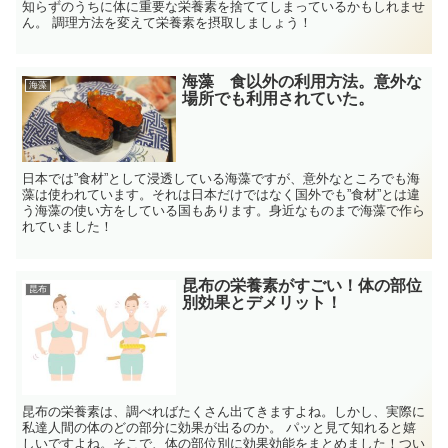
知らずのうちに体に重要な栄養素を捨ててしまっているかもしれませ
ん。 調理方法を変えて栄養素を摂取しましょう！
海藻 食以外の利用方法。意外な
海藻
場所でも利用されていた。
日本では”食材”として浸透している海藻ですが、意外なところでも海
藻は使われています。それは日本だけではなく国外でも”食材”とは違
う海藻の使い方をしている国もあります。身近なものまで海藻で作ら
れていました！
昆布の栄養素がすごい！体の部位
昆布
別効果とデメリット！
昆布の栄養素は、調べればたくさん出てきますよね。しかし、実際に
私達人間の体のどの部分に効果が出るのか。 パッと見て知れると嬉
しいですよね。そこで、体の部位別に効果効能をまとめました！つい