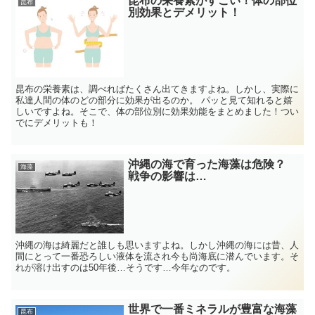
昆布の栄養素がすごい！体の部位
昆布
別効果とデメリット！
昆布の栄養素は、調べればたくさん出てきますよね。しかし、実際に
私達人間の体のどの部分に効果が出るのか。 パッと見て知れると嬉
しいですよね。そこで、体の部位別に効果効能をまとめました！つい
でにデメリットも！
沖縄の海で育った海藻は危険？
海藻
戦争の影響は…
沖縄の海は綺麗だと誰しも思いますよね。しかし沖縄の海には昔、人
間にとって一番恐ろしい液体を流され今も尚海底に潜んでいます。そ
れが溶け出すのは50年後…そうです…今年なのです。
世界で一番ミネラルが豊富な海藻
昆布