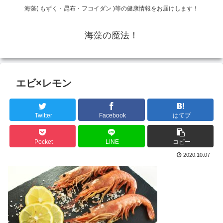
海藻( もずく・昆布・フコイダン )等の健康情報をお届けします！
海藻の魔法！
エビ×レモン
Twitter
Facebook
はてブ
Pocket
LINE
コピー
2020.10.07