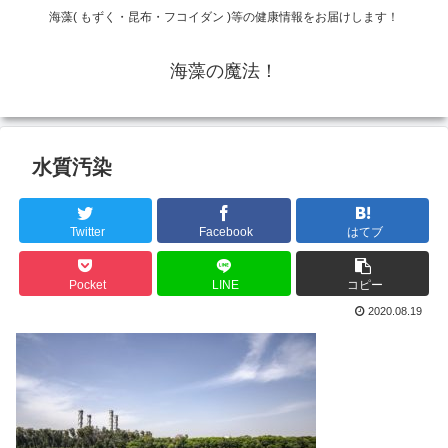
海藻( もずく・昆布・フコイダン )等の健康情報をお届けします！
海藻の魔法！
水質汚染
Twitter
Facebook
はてブ
Pocket
LINE
コピー
2020.08.19