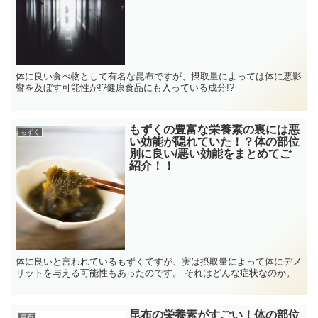
体に良い食べ物として有名な昆布ですが、摂取量によっては体に悪影
響を及ぼす可能性が!?健康食品にも入っている成分!?
もずくの豊富な栄養素の裏には悪
もずく
い効能が隠れていた！？体の部位
別に良い/悪い効能をまとめてご
紹介！！
体に良いと言われているもずくですが、実は摂取量によって体にデメ
リットを与える可能性もあったのです。 それはどんな症状なのか。
昆布の栄養素がすごい！体の部位
昆布