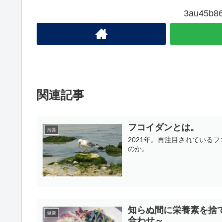
3au45
関連記事
フコイダンとは。
海藻
2021年。再注目されている
のか。
知らぬ間に栄養素を捨
健康
合わせ～