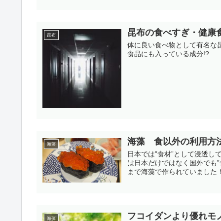
昆布の食べすぎ・健康
昆布
体に良い食べ物として有名な
食品にも入っている成分!?
海藻 食以外の利用方
海藻
日本では”食材”として浸透
は日本だけではなく国外でも
まで海藻で作られていました
フコイダンより優れモ
海藻