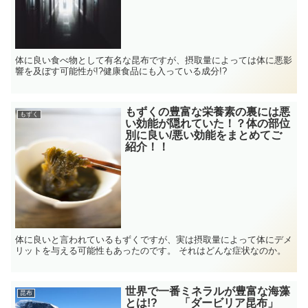
体に良い食べ物として有名な昆布ですが、摂取量によっては体に悪影
響を及ぼす可能性が!?健康食品にも入っている成分!?
もずくの豊富な栄養素の裏には悪
もずく
い効能が隠れていた！？体の部位
別に良い/悪い効能をまとめてご
紹介！！
体に良いと言われているもずくですが、実は摂取量によって体にデメ
リットを与える可能性もあったのです。 それはどんな症状なのか。
世界で一番ミネラルが豊富な海藻
昆布
とは!? 「ダービリア昆布」