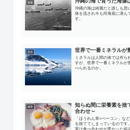
沖縄の海で育った海藻
海藻
沖縄の海は綺麗だと誰しも思
体を流され今も尚海底に潜ん
す。
世界で一番ミネラルが
昆布
ミネラルは人間の体では作ら
すが、世界で一番ミネラルが
べられるのか。
知らぬ間に栄養素を捨
健康
合わせ～
「ほうれん草×ベーコン」な
を捨ててしまっているのです
実は食べ合わせが悪かった組