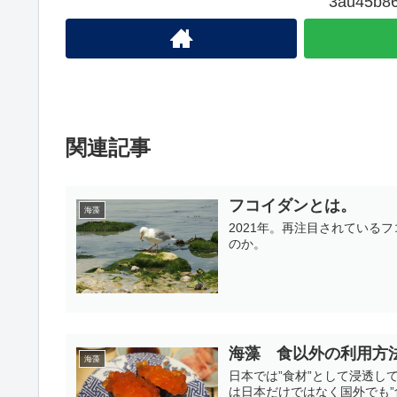
3au45
関連記事
フコイダンとは。
海藻
2021年。再注目されている
のか。
海藻 食以外の利用方
海藻
日本では”食材”として浸透
は日本だけではなく国外でも