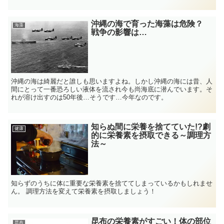
沖縄の海で育った海藻は危険？
海藻
戦争の影響は…
沖縄の海は綺麗だと誰しも思いますよね。しかし沖縄の海には昔、人
間にとって一番恐ろしい液体を流され今も尚海底に潜んでいます。そ
れが溶け出すのは50年後…そうです…今年なのです。
知らぬ間に栄養を捨てていた!?劇
健康
的に栄養素を摂取できる～調理方
法～
知らずのうちに体に重要な栄養素を捨ててしまっているかもしれませ
ん。 調理方法を変えて栄養素を摂取しましょう！
昆布の栄養素がすごい！体の部位
昆布