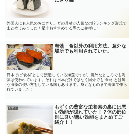
外国人にも人気のおにぎり。どの具材が人気なの!?ランキング形式で
まとめてみました！是非おすすめする際のご参考に！
海藻 食以外の利用方法。意外な
海藻
場所でも利用されていた。
日本では”食材”として浸透している海藻ですが、意外なところでも海
藻は使われています。それは日本だけではなく国外でも”食材”とは違
う海藻の使い方をしている国もあります。身近なものまで海藻で作ら
れていました！
もずくの豊富な栄養素の裏には悪
もずく
い効能が隠れていた！？体の部位
別に良い/悪い効能をまとめてご
紹介！！